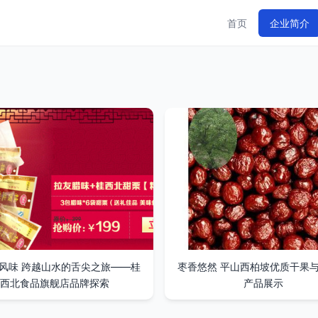
首页
企业简介
风味 跨越山水的舌尖之旅——桂
枣香悠然 平山西柏坡优质干果
西北食品旗舰店品牌探索
产品展示