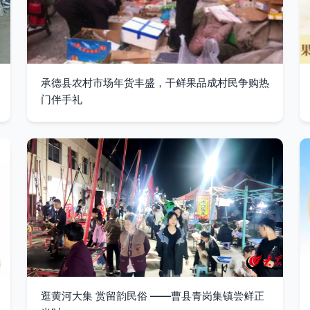
承德县农村市场年货丰盛，干鲜果品成村民争购热
门伴手礼
逛黄河大集 赏留韵民俗 ——曹县青岗集镇尝鲜正