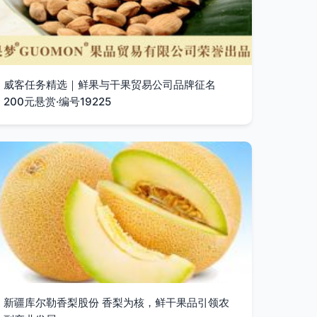
威客任务精选｜鲜果与干果贸易公司品牌征名
200元悬赏·编号19225
新疆库尔勒香梨股份 香梨为核，鲜干果品引领农