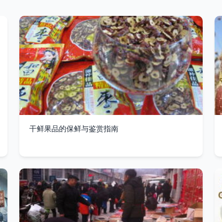
干鲜果品的保鲜与鉴赏指南