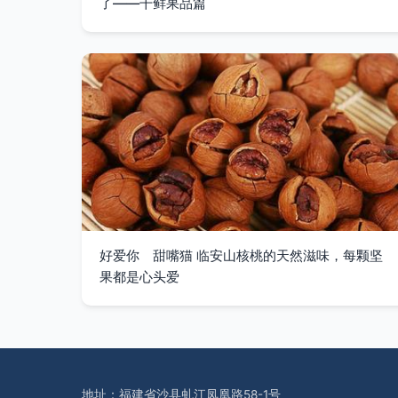
了——干鲜果品篇
好爱你 甜嘴猫 临安山核桃的天然滋味，每颗坚
果都是心头爱
地址：福建省沙县虬江凤凰路58-1号